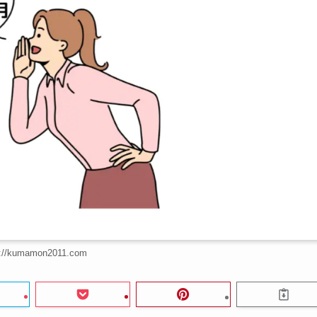
s://kumamon2011.com