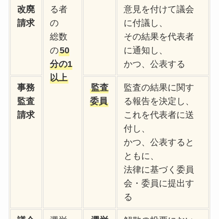
改廃
る者
意見を付けて議会
請求
の
に付議し、
総数
その結果を代表者
の
50
に通知し、
分の1
かつ、公表する
以上
事務
監査
監査の結果に関す
監査
委員
る報告を決定し、
請求
これを代表者に送
付し、
かつ、公表すると
ともに、
法律に基づく委員
会・委員に提出す
る