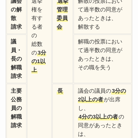
議会
選挙
選挙
解散の投票におい
の解
権を
管理
て過半数の同意が
散
有す
委員
あったときは、
請求
る者
会
解散する
の
議
解職の投票におい
総数
員・
て過半数の同意が
の
3分
長の
あったときは、
の1以
解職
その職を失う
上
請求
主要
長
議会の議員の
3分の
公務
2以上の者
が出席
員の
し、
解職
4分の3以上の者
の
請求
同意があったとき
は、