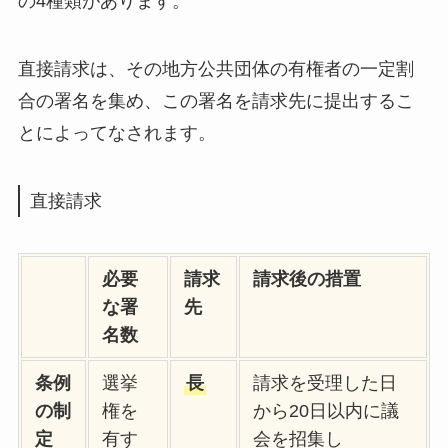
の4種類があります。
直接請求は、その地方公共団体の有権者の一定割
合の署名を集め、この署名を請求先に提出するこ
とによってなされます。
直接請求
必要
請求
請求後の措置
な署
先
名数
条例
選挙
長
請求を受理した日
の制
権を
から20日以内に議
定
有す
会を招集し