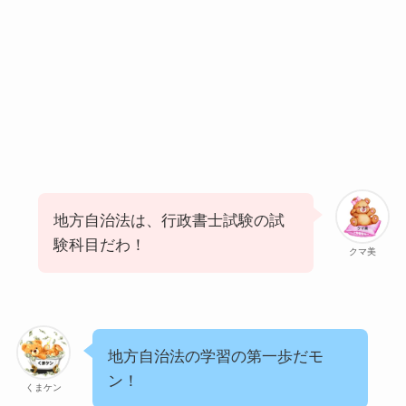
地方自治法は、行政書士試験の試
験科目だわ！
クマ美
地方自治法の学習の第一歩だモ
ン！
くまケン