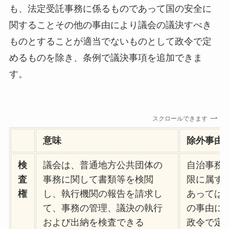
も、法定受託事務に係るものであって国の安全に
関することその他の事由により議会の議決すべき
ものとすることが適当でないものとして政令で定
めるものを除き、条例で議決事項を追加できま
す。
スクロールできます
意味
除外事由
検
議会は、普通地方公共団体の
自治事務
査
事務に関して書類等を検閲
限に属す
権
し、執行機関の報告を請求し
あっては
て、事務の管理、議決の執行
の事由に
および出納を検査できる
政令で定