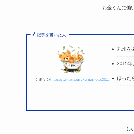
お金くんに働
記事を書いた人
九州を
2015
ほった
くまケン
https://twitter.com/kumamoto2011
【ス