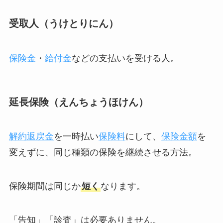
受取人（うけとりにん）
保険金
・
給付金
などの支払いを受ける人。
延長保険（えんちょうほけん）
解約返戻金
を一時払い
保険料
にして、
保険金額
を
変えずに、同じ種類の保険を継続させる方法。
保険期間は同じか
短く
なります。
「告知」「診査」は必要ありません。